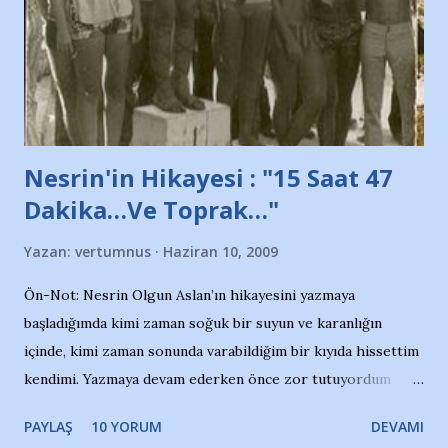
ait tanıtıcı ilanların asılmasına izin veren Bursa Büyükşehir
Belediyesi ile mağazaların bulunduğu alışveriş merkezlerini
de kınıyoruz'' diye de eklemiş .. Blogumuzda okuduğum bu
yazının hemen ardından bu habe...
Nesrin'in Hikayesi : "15 Saat 47
Dakika…Ve Toprak…"
Yazan:
vertumnus
Haziran 10, 2009
Ön-Not: Nesrin Olgun Aslan’ın hikayesini yazmaya
başladığımda kimi zaman soğuk bir suyun ve karanlığın
içinde, kimi zaman sonunda varabildiğim bir kıyıda hissettim
kendimi. Yazmaya devam ederken önce zor tutuyordum
gözyaşlarımı, bir noktadan sonra akmaya başladı hepsi.
PAYLAŞ
10 YORUM
DEVAMI
Yazımı, ağlayarak bitirebildim ancak…Kendisinin web