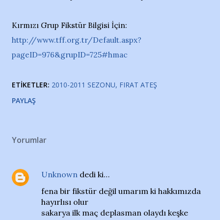
Kırmızı Grup Fikstür Bilgisi İçin:
http://www.tff.org.tr/Default.aspx?
pageID=976&grupID=725#hmac
ETIKETLER:
2010-2011 SEZONU
FIRAT ATEŞ
PAYLAŞ
Yorumlar
Unknown
dedi ki…
fena bir fikstür değil umarım ki hakkımızda
hayırlısı olur
sakarya ilk maç deplasman olaydı keşke