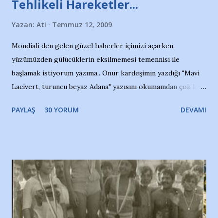
Tehlikeli Hareketler...
Yazan:
Ati
Temmuz 12, 2009
Mondiali den gelen güzel haberler içimizi açarken,
yüzümüzden gülücüklerin eksilmemesi temennisi ile
başlamak istiyorum yazıma.. Onur kardeşimin yazdığı "Mavi
Lacivert, turuncu beyaz Adana" yazısını okumamdan çok kısa
bir süre sonra, bir haber portalında rastladığım bir olayla
PAYLAŞ
30 YORUM
DEVAMI
irkildim.. "Bursasporlu taraftarlar, İstanbul takımlarının
Bursa'da açtığı mağaza ve futbol okullarına tepki gösterdi"
diye başlıyordu yazı , Atatürk stadı önünde yaklaşık 200
taraftarın toplanarak İstanbul takımlarının Futbol okullarını
ve ürünlerini Bursa şehrinde görmek istemediklerini bir
protesto eylemiyle açıkladıklarını bildiriyordu.. Bu grup
adına açıklama yapan şahsı muhterem(!) ''Açık ve net olarak
söylüyoruz. Bu son uyarımızdır. Bunun yanısıra, bu takımlara