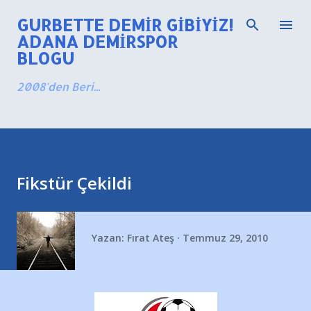
Ana içeriğe atla
GURBETTE DEMIR GIBIYIZ!
ADANA DEMIRSPOR
BLOGU
2008'den Beri...
Fikstür Çekildi
Yazan:
Fırat Ateş
Temmuz 29, 2010