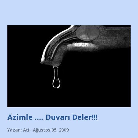
sitesinden (http://www.nesrinolgun.com) ve dönemin
Hürriyet Londra Temsilcisi Faruk Zapçı’nın anılarından
yararlandım, teşekkürlerimi sunuyorum…Çok uzatmadan,
Nesrin’in Hikayesi’ne başlıyorum… 1964 Adana Yüzme
havuzunun kenarında 7 yaşında kara kuru bir kız çocuğu
duruyor. Havuzun içinde Adana Demirspor Kulübü
yüzücüleri. Erkekler çoğunlukta. Küçük kız etrafına bakıyor.
Sadece 4 kız çocuğu var. Nesrin, Adana Demirspor’un 4
kızından biri oluyor o gün…Giriyor havuza. 1973 – 1975
Adana Nesrin, 16 yaşında. Yüzüyor. 7 yaşında girdiği
havuzdan, kısa mesafede 100’e yakın madalya ve şilt
çıkartıyor. Kışları masa tenisi oynuyor, Türkiye 2.liği,
Türkiye 3.lüğü var. 17 yaşında mar...
Azimle ..... Duvarı Deler!!!
Yazan:
Ati
Ağustos 05, 2009