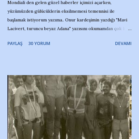
Mondiali den gelen güzel haberler içimizi açarken,
yüzümüzden gülücüklerin eksilmemesi temennisi ile
başlamak istiyorum yazıma.. Onur kardeşimin yazdığı "Mavi
Lacivert, turuncu beyaz Adana" yazısını okumamdan çok kısa
bir süre sonra, bir haber portalında rastladığım bir olayla
PAYLAŞ
30 YORUM
DEVAMI
irkildim.. "Bursasporlu taraftarlar, İstanbul takımlarının
Bursa'da açtığı mağaza ve futbol okullarına tepki gösterdi"
diye başlıyordu yazı , Atatürk stadı önünde yaklaşık 200
taraftarın toplanarak İstanbul takımlarının Futbol okullarını
ve ürünlerini Bursa şehrinde görmek istemediklerini bir
protesto eylemiyle açıkladıklarını bildiriyordu.. Bu grup
adına açıklama yapan şahsı muhterem(!) ''Açık ve net olarak
söylüyoruz. Bu son uyarımızdır. Bunun yanısıra, bu takımlara
ait tanıtıcı ilanların asılmasına izin veren Bursa Büyükşehir
Belediyesi ile mağazaların bulunduğu alışveriş merkezlerini
de kınıyoruz'' diye de eklemiş .. Blogumuzda okuduğum bu