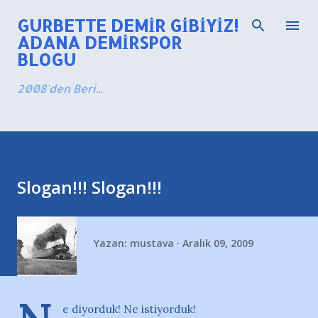
Ana içeriğe atla
GURBETTE DEMIR GIBIYIZ!
ADANA DEMIRSPOR
BLOGU
2008'den Beri...
Slogan!!! Slogan!!!
Yazan:
mustava
Aralık 09, 2009
e diyorduk! Ne istiyorduk!