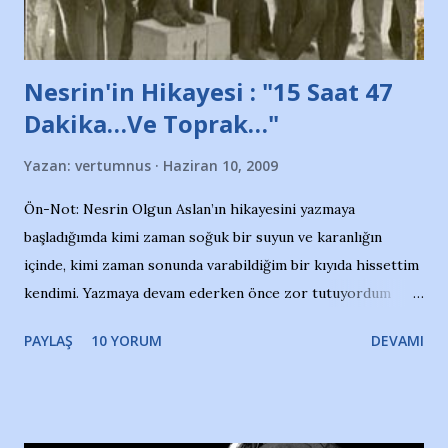
yazının hemen ardından bu habe...
Nesrin'in Hikayesi : "15 Saat 47
Dakika…Ve Toprak…"
Yazan:
vertumnus
Haziran 10, 2009
Ön-Not: Nesrin Olgun Aslan’ın hikayesini yazmaya
başladığımda kimi zaman soğuk bir suyun ve karanlığın
içinde, kimi zaman sonunda varabildiğim bir kıyıda hissettim
kendimi. Yazmaya devam ederken önce zor tutuyordum
gözyaşlarımı, bir noktadan sonra akmaya başladı hepsi.
PAYLAŞ
10 YORUM
DEVAMI
Yazımı, ağlayarak bitirebildim ancak…Kendisinin web
sitesinden (http://www.nesrinolgun.com) ve dönemin
Hürriyet Londra Temsilcisi Faruk Zapçı’nın anılarından
yararlandım, teşekkürlerimi sunuyorum…Çok uzatmadan,