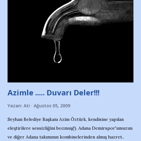
Nesrin’in Hikayesi’ne başlıyorum… 1964 Adana Yüzme
havuzunun kenarında 7 yaşında kara kuru bir kız çocuğu
duruyor. Havuzun içinde Adana Demirspor Kulübü
yüzücüleri. Erkekler çoğunlukta. Küçük kız etrafına bakıyor.
Sadece 4 kız çocuğu var. Nesrin, Adana Demirspor’un 4
kızından biri oluyor o gün…Giriyor havuza. 1973 – 1975
Adana Nesrin, 16 yaşında. Yüzüyor. 7 yaşında girdiği
havuzdan, kısa mesafede 100’e yakın madalya ve şilt
çıkartıyor. Kışları masa tenisi oynuyor, Türkiye 2.liği,
Türkiye 3.lüğü var. 17 yaşında mar...
Azimle ..... Duvarı Deler!!!
Yazan:
Ati
Ağustos 05, 2009
Seyhan Belediye Başkanı Azim Öztürk, kendisine yapılan
eleştirilere sessizliğini bozmuş(!). Adana Demirspor'umuzun
ve diğer Adana takımının kombinelerinden almış hazret..