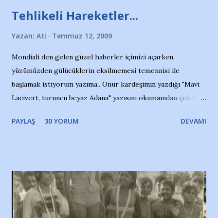
Tehlikeli Hareketler...
Yazan:
Ati
Temmuz 12, 2009
Mondiali den gelen güzel haberler içimizi açarken,
yüzümüzden gülücüklerin eksilmemesi temennisi ile
başlamak istiyorum yazıma.. Onur kardeşimin yazdığı "Mavi
Lacivert, turuncu beyaz Adana" yazısını okumamdan çok kısa
bir süre sonra, bir haber portalında rastladığım bir olayla
PAYLAŞ
30 YORUM
DEVAMI
irkildim.. "Bursasporlu taraftarlar, İstanbul takımlarının
Bursa'da açtığı mağaza ve futbol okullarına tepki gösterdi"
diye başlıyordu yazı , Atatürk stadı önünde yaklaşık 200
taraftarın toplanarak İstanbul takımlarının Futbol okullarını
ve ürünlerini Bursa şehrinde görmek istemediklerini bir
protesto eylemiyle açıkladıklarını bildiriyordu.. Bu grup
adına açıklama yapan şahsı muhterem(!) ''Açık ve net olarak