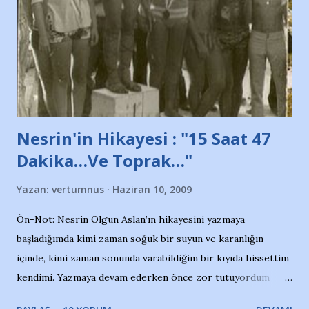
söylüyoruz. Bu son uyarımızdır. Bunun yanısıra, bu takımlara
ait tanıtıcı ilanların asılmasına izin veren Bursa Büyükşehir
Belediyesi ile mağazaların bulunduğu alışveriş merkezlerini
de kınıyoruz'' diye de eklemiş .. Blogumuzda okuduğum bu
yazının hemen ardından bu habe...
Nesrin'in Hikayesi : "15 Saat 47
Dakika…Ve Toprak…"
Yazan:
vertumnus
Haziran 10, 2009
Ön-Not: Nesrin Olgun Aslan’ın hikayesini yazmaya
başladığımda kimi zaman soğuk bir suyun ve karanlığın
içinde, kimi zaman sonunda varabildiğim bir kıyıda hissettim
kendimi. Yazmaya devam ederken önce zor tutuyordum
gözyaşlarımı, bir noktadan sonra akmaya başladı hepsi.