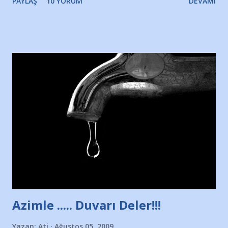
PAYLAŞ
10 YORUM
DEVAMI
Yazımı, ağlayarak bitirebildim ancak…Kendisinin web
sitesinden (http://www.nesrinolgun.com) ve dönemin
Hürriyet Londra Temsilcisi Faruk Zapçı’nın anılarından
yararlandım, teşekkürlerimi sunuyorum…Çok uzatmadan,
Nesrin’in Hikayesi’ne başlıyorum… 1964 Adana Yüzme
havuzunun kenarında 7 yaşında kara kuru bir kız çocuğu
duruyor. Havuzun içinde Adana Demirspor Kulübü
yüzücüleri. Erkekler çoğunlukta. Küçük kız etrafına bakıyor.
Sadece 4 kız çocuğu var. Nesrin, Adana Demirspor’un 4
kızından biri oluyor o gün…Giriyor havuza. 1973 – 1975
Adana Nesrin, 16 yaşında. Yüzüyor. 7 yaşında girdiği
havuzdan, kısa mesafede 100’e yakın madalya ve şilt
çıkartıyor. Kışları masa tenisi oynuyor, Türkiye 2.liği,
Türkiye 3.lüğü var. 17 yaşında mar...
Azimle ..... Duvarı Deler!!!
Yazan:
Ati
Ağustos 05, 2009