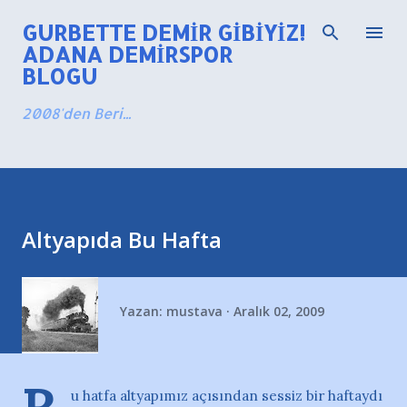
Ana içeriğe atla
GURBETTE DEMIR GIBIYIZ!
ADANA DEMIRSPOR
BLOGU
2008'den Beri...
Altyapıda Bu Hafta
Yazan:
mustava
Aralık 02, 2009
u hatfa altyapımız açısından sessiz bir haftaydı