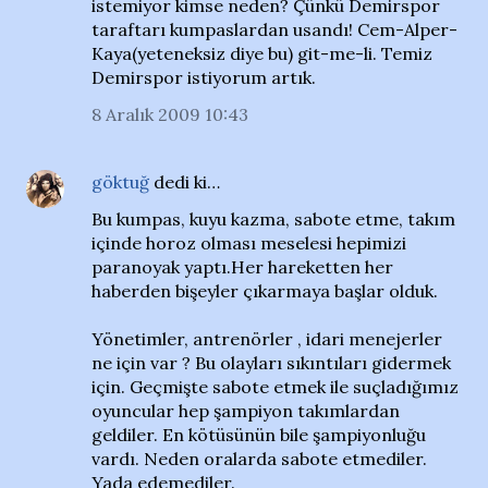
istemiyor kimse neden? Çünkü Demirspor
taraftarı kumpaslardan usandı! Cem-Alper-
Kaya(yeteneksiz diye bu) git-me-li. Temiz
Demirspor istiyorum artık.
8 Aralık 2009 10:43
göktuğ
dedi ki…
Bu kumpas, kuyu kazma, sabote etme, takım
içinde horoz olması meselesi hepimizi
paranoyak yaptı.Her hareketten her
haberden bişeyler çıkarmaya başlar olduk.
Yönetimler, antrenörler , idari menejerler
ne için var ? Bu olayları sıkıntıları gidermek
için. Geçmişte sabote etmek ile suçladığımız
oyuncular hep şampiyon takımlardan
geldiler. En kötüsünün bile şampiyonluğu
vardı. Neden oralarda sabote etmediler.
Yada edemediler.