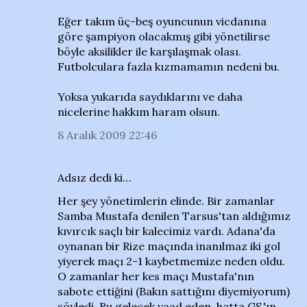
Eğer takım üç-beş oyuncunun vicdanına
göre şampiyon olacakmış gibi yönetilirse
böyle aksilikler ile karşılaşmak olası.
Futbolculara fazla kızmamamın nedeni bu.
Yoksa yukarıda saydıklarını ve daha
nicelerine hakkım haram olsun.
8 Aralık 2009 22:46
Adsız dedi ki…
Her şey yönetimlerin elinde. Bir zamanlar
Samba Mustafa denilen Tarsus'tan aldığımız
kıvırcık saçlı bir kalecimiz vardı. Adana'da
oynanan bir Rize maçında inanılmaz iki gol
yiyerek maçı 2-1 kaybetmemize neden oldu.
O zamanlar her kes maçı Mustafa'nın
sabote ettiğini (Bakın sattığını diyemiyorum)
söyledi. Bu gelecek vaad eden, hatta GS.'ın