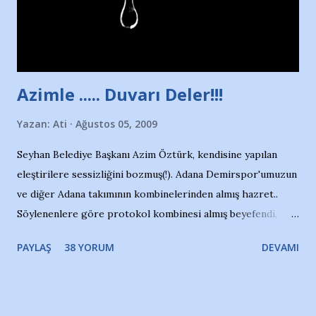
Adana Nesrin, 16 yaşında. Yüzüyor. 7 yaşında girdiği
havuzdan, kısa mesafede 100’e yakın madalya ve şilt
çıkartıyor. Kışları masa tenisi oynuyor, Türkiye 2.liği,
Türkiye 3.lüğü var. 17 yaşında mar...
Azimle ..... Duvarı Deler!!!
Yazan:
Ati
Ağustos 05, 2009
Seyhan Belediye Başkanı Azim Öztürk, kendisine yapılan
eleştirilere sessizliğini bozmuş(!). Adana Demirspor'umuzun
ve diğer Adana takımının kombinelerinden almış hazret..
Söylenenlere göre protokol kombinesi almış beyefendi,
100.000 TL kaynak olmuş takım başına. Bir de fotoğrafı var
PAYLAŞ
38 YORUM
DEVAMI
ki kombineyi Bekir Başkan'dan alırken; dillere destan..
Yardım gecesinde yayını kesen, gidip Kayseri'den kombine
alıp, seçildiği memlekete zerre faydası dokunmayan bir
şahsın fotoğrafını burada paylaşmak içimden gelmedi.