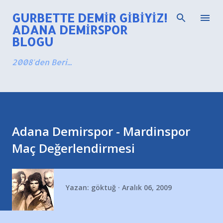
Ana içeriğe atla
GURBETTE DEMIR GIBIYIZ!
ADANA DEMIRSPOR
BLOGU
2008'den Beri...
Adana Demirspor - Mardinspor
Maç Değerlendirmesi
Yazan:
göktuğ
Aralık 06, 2009