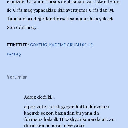
elimizde. Urfa'nın Tarsus deplasmanı var. İskenderun
ile Urfa maç yapacaklar. İkili averajımız Urfa'dan iyi.
Tüm bunları değerlendirirsek şansımız hala yüksek.
Son dört maç...
ETIKETLER:
GÖKTUĞ
KADEME GRUBU 09-10
PAYLAŞ
Yorumlar
Adsız dedi ki…
alper yeter artık.geçen hafta dünyaları
kaçırdı,sezon başından bu yana da
formsuz,hala ilk 11 başlıyor.kenarda alican
dururken bu ısrar niye.yazık