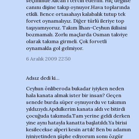
seçiminde Alican'ı tercih ederim. Hiç değilse
canını dişine takıp oynuyor.Hava toplarında
etkili. Bence ortasahayı kalabalık tutup tek
forvet oynamalıyız. Diğer türlü ileriye top
taşıyamıyoruz. Takım İlhan-Ceyhun ikilisini
bozmamalı. Zorlu maçlarda Osman takviye
olarak takıma girmeli. Çok forvetli
oynamakla gol gelmiyor.
6 Aralık 2009 22:50
Adsız dedi ki…
Ceyhun önliberoda bukadar iyiyken neden
hala kanata almak ister bir insan? Geçen
senede burda süper oynuyordu ve takımın
yıldızıydı.Apdulkerim kanata aldı ve bitirdi
çocuğuda takımıda.Tam yerine geldi derken
yine aynı hatayla kanatta başlatıldı.Ya birisi
kesilecekse alperi kesin artık! Ben bu adamın
iyiniyetinden şüphe ediyorum sonu özgür