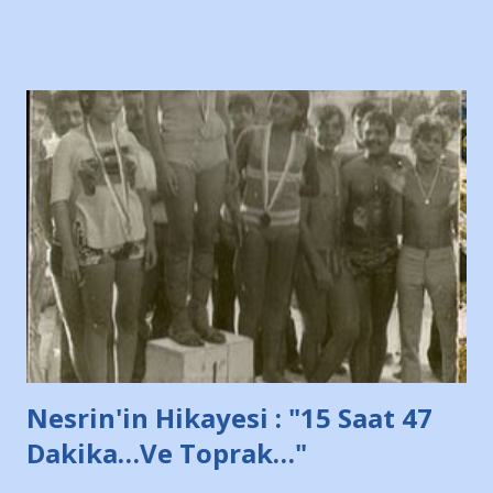
Bursa'da açtığı mağaza ve futbol okullarına tepki gösterdi"
diye başlıyordu yazı , Atatürk stadı önünde yaklaşık 200
taraftarın toplanarak İstanbul takımlarının Futbol okullarını
ve ürünlerini Bursa şehrinde görmek istemediklerini bir
protesto eylemiyle açıkladıklarını bildiriyordu.. Bu grup
adına açıklama yapan şahsı muhterem(!) ''Açık ve net olarak
söylüyoruz. Bu son uyarımızdır. Bunun yanısıra, bu takımlara
ait tanıtıcı ilanların asılmasına izin veren Bursa Büyükşehir
Belediyesi ile mağazaların bulunduğu alışveriş merkezlerini
de kınıyoruz'' diye de eklemiş .. Blogumuzda okuduğum bu
yazının hemen ardından bu habe...
Nesrin'in Hikayesi : "15 Saat 47
Dakika…Ve Toprak…"