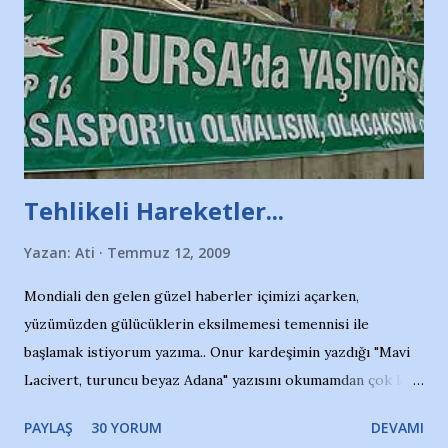
Tehlikeli Hareketler...
Yazan:
Ati
Temmuz 12, 2009
Mondiali den gelen güzel haberler içimizi açarken,
yüzümüzden gülücüklerin eksilmemesi temennisi ile
başlamak istiyorum yazıma.. Onur kardeşimin yazdığı "Mavi
Lacivert, turuncu beyaz Adana" yazısını okumamdan çok kısa
bir süre sonra, bir haber portalında rastladığım bir olayla
PAYLAŞ
30 YORUM
DEVAMI
irkildim.. "Bursasporlu taraftarlar, İstanbul takımlarının