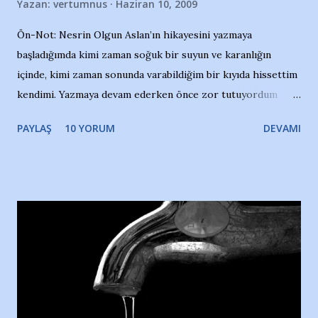
Yazan:
vertumnus
Haziran 10, 2009
Ön-Not: Nesrin Olgun Aslan’ın hikayesini yazmaya
başladığımda kimi zaman soğuk bir suyun ve karanlığın
içinde, kimi zaman sonunda varabildiğim bir kıyıda hissettim
kendimi. Yazmaya devam ederken önce zor tutuyordum
gözyaşlarımı, bir noktadan sonra akmaya başladı hepsi.
PAYLAŞ
10 YORUM
DEVAMI
Yazımı, ağlayarak bitirebildim ancak…Kendisinin web
sitesinden (http://www.nesrinolgun.com) ve dönemin
Hürriyet Londra Temsilcisi Faruk Zapçı’nın anılarından
yararlandım, teşekkürlerimi sunuyorum…Çok uzatmadan,
Nesrin’in Hikayesi’ne başlıyorum… 1964 Adana Yüzme
havuzunun kenarında 7 yaşında kara kuru bir kız çocuğu
duruyor. Havuzun içinde Adana Demirspor Kulübü
yüzücüleri. Erkekler çoğunlukta. Küçük kız etrafına bakıyor.
Sadece 4 kız çocuğu var. Nesrin, Adana Demirspor’un 4
kızından biri oluyor o gün…Giriyor havuza. 1973 – 1975