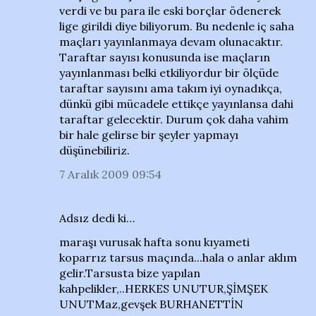
verdi ve bu para ile eski borçlar ödenerek
lige girildi diye biliyorum. Bu nedenle iç saha
maçları yayınlanmaya devam olunacaktır.
Taraftar sayısı konusunda ise maçların
yayınlanması belki etkiliyordur bir ölçüde
taraftar sayısını ama takım iyi oynadıkça,
dünkü gibi mücadele ettikçe yayınlansa dahi
taraftar gelecektir. Durum çok daha vahim
bir hale gelirse bir şeyler yapmayı
düşünebiliriz.
7 Aralık 2009 09:54
Adsız dedi ki…
maraşı vurusak hafta sonu kıyameti
koparrız tarsus maçında...hala o anlar aklım
gelir.Tarsusta bize yapılan
kahpelikler,..HERKES UNUTUR,ŞİMŞEK
UNUTMaz,gevşek BURHANETTİN