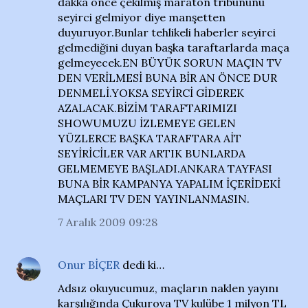
dakka önce çekilmiş maraton tribününü
seyirci gelmiyor diye manşetten
duyuruyor.Bunlar tehlikeli haberler seyirci
gelmediğini duyan başka taraftarlarda maça
gelmeyecek.EN BÜYÜK SORUN MAÇIN TV
DEN VERİLMESİ BUNA BİR AN ÖNCE DUR
DENMELİ.YOKSA SEYİRCİ GİDEREK
AZALACAK.BİZİM TARAFTARIMIZI
SHOWUMUZU İZLEMEYE GELEN
YÜZLERCE BAŞKA TARAFTARA AİT
SEYİRİCİLER VAR ARTIK BUNLARDA
GELMEMEYE BAŞLADI.ANKARA TAYFASI
BUNA BİR KAMPANYA YAPALIM İÇERİDEKİ
MAÇLARI TV DEN YAYINLANMASIN.
7 Aralık 2009 09:28
Onur BİÇER
dedi ki…
Adsız okuyucumuz, maçların naklen yayını
karşılığında Çukurova TV kulübe 1 milyon TL